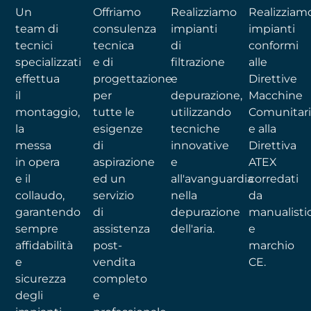
Un
Offriamo
Realizziamo
Realizziam
team di
consulenza
impianti
impianti
tecnici
tecnica
di
conformi
specializzati
e di
filtrazione
alle
effettua
progettazione
e
Direttive
il
per
depurazione,
Macchine
montaggio,
tutte le
utilizzando
Comunitar
la
esigenze
tecniche
e alla
messa
di
innovative
Direttiva
in opera
aspirazione
e
ATEX
e il
ed un
all'avanguardia
corredati
collaudo,
servizio
nella
da
garantendo
di
depurazione
manualisti
sempre
assistenza
dell'aria.
e
affidabilità
post-
marchio
e
vendita
CE.
sicurezza
completo
degli
e