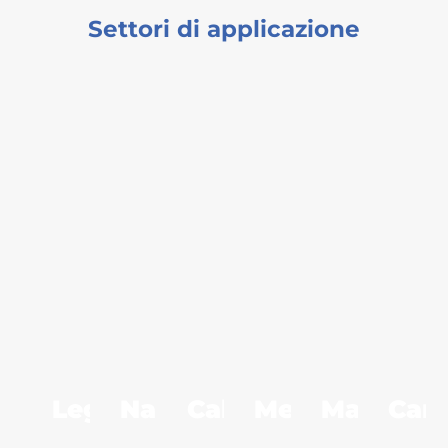
Settori di applicazione
Legno
Nautico
Calzaturiero
Meccanico
Marmo
Cart